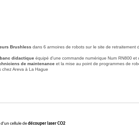
teurs Brushless
dans 6 armoires de robots sur le site de retraitement
 banc didactique
équipé d'une commande numérique Num RN800 et d'u
echniciens de maintenance
et la mise au point de programmes de robot
s chez Areva à La Hague
d'un cellule de
dé
couper laser CO2