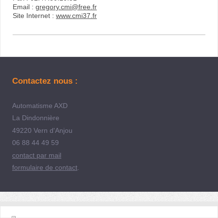
Email :
gregory.cmi@free.fr
Site Internet :
www.cmi37.fr
Contactez nous :
Automatisme AXD
La Dindonnière
49220 Vern d'Anjou
06 88 44 49 59
contact par mail
formulaire de contact
.